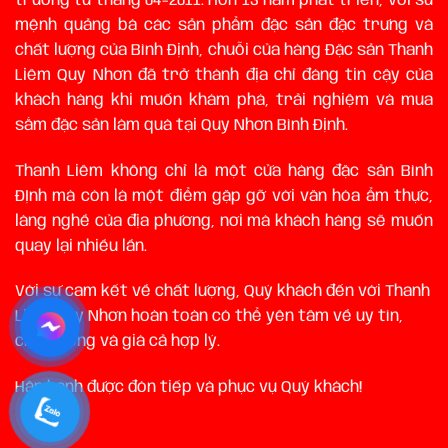
trương từ tháng 04-2011. Hơn 13 năm phát triển, với sứ
mệnh quảng bá các sản phẩm đặc sản đặc trưng và
chất lượng của Bình Định, chuỗi của hàng Đặc sản Thanh
Liêm Quy Nhơn đã trở thành địa chỉ đáng tin cậy của
khách hàng khi muốn khám phá, trải nghiệm và mua
sắm đặc sản làm quà tại Quy Nhơn Bình Định.
Thanh Liêm không chỉ là một cửa hàng đặc sản Bình
ĐỊnh mà còn là một điểm gặp gỡ với văn hóa ẩm thực,
làng nghề của địa phương, nơi mà khách hàng sẽ muốn
quay lại nhiều lần.
Với sự cam kết về chất lượng, Quý khách đến với Thanh
Liêm Quy Nhơn hoàn toàn có thể yên tâm về uy tín,
chất lượng và giá cả hợp lý.
Hân hạnh được đón tiếp và phục vụ Quý khách!