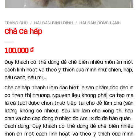
TRANG CHỦ
/
HẢI SẢN BÌNH ĐỊNH
/
HẢI SẢN ĐÔNG LẠNH
Chả Cá hấp
100.000
₫
Quý khách có thể dùng để chế biến nhiều món ăn một
cách linh hoạt và theo ý thích của mình như: chiên, hấp,
nấu canh, nấu mì,…
Chả cá hấp Thanh Liêm đặc biệt là sản phẩm độc đáo ít
có trên thị trường. Nguyên liệu không phải cá tạp mà
là cá tươi được chọn trực tiếp tại chợ để làm chả (sản
lượng không có nhiều). Sau khi làm chả xong thì hấp
chín và cho cấp đông ở nhiệt độ Âm 18 độ để bảo quản.
Cách dùng: Quý khách có thể dùng để chế biến nhiều
món ăn một cách linh hoạt và theo ý thích của mình