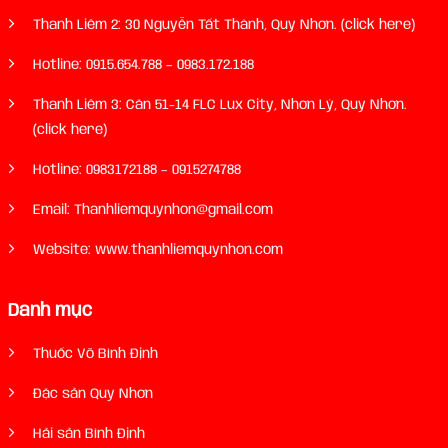
Thanh Liêm 2: 30 Nguyễn Tất Thành, Quy Nhơn. (click here)
Hotline:
0915.654.788
–
0983.172.188
Thanh Liêm 3: Căn 51-14 FLC Lux City, Nhơn Lý, Quy Nhơn.
(click here)
Hotline:
0983172188
–
0915274788
Email: Thanhliemquynhon@gmail.com
Website: www.thanhliemquynhon.com
Danh mục
Thuốc Võ Bình Định
Đặc sản Quy Nhơn
Hải sản Bình Định