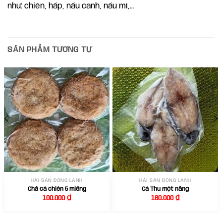
như: chiên, hấp, nấu canh, nấu mì,…
SẢN PHẨM TƯƠNG TỰ
HẢI SẢN ĐÔNG LẠNH
HẢI SẢN ĐÔNG LẠNH
Chả cá chiên 5 miếng
Cá Thu một nắng
100.000
₫
180.000
₫