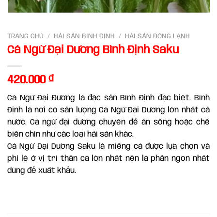
TRANG CHỦ
/
HẢI SẢN BÌNH ĐỊNH
/
HẢI SẢN ĐÔNG LẠNH
Cá Ngừ Đại Dương Bình Định Saku
420.000
₫
Cá Ngừ Đại Đương là đặc sản Bình Định đặc biệt. Bình
Định là nơi có sản lượng Cá Ngừ Đại Dương lớn nhất cả
nước. Cá ngừ đại dương chuyên để ăn sống hoặc chế
biến chín như các loại hải sản khác.
Cá Ngừ Đại Dương Saku là miếng cá được lựa chọn và
phi lê ở vị trí thân cá lớn nhất nên là phần ngon nhất
dùng để xuất khẩu.