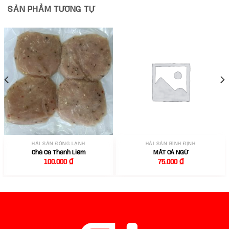
SẢN PHẨM TƯƠNG TỰ
HẢI SẢN ĐÔNG LẠNH
HẢI SẢN BÌNH ĐỊNH
Chả Cá Thanh Liêm
MẮT CÁ NGỪ
100.000
₫
75.000
₫