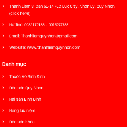
Thanh Liêm 3: Căn 51-14 FLC Lux City, Nhơn Lý, Quy Nhơn.
(click here)
Hotline:
0983172188
–
0915274788
Email: Thanhliemquynhon@gmail.com
Website: www.thanhliemquynhon.com
Danh mục
Thuốc Võ Bình Định
Đặc sản Quy Nhơn
Hải sản Bình Định
Hàng lưu niệm
Đặc sản khác