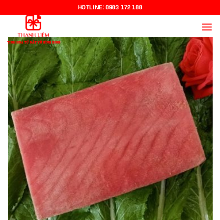
Chuyển
HOTLINE:
0983 172 188
đến
nội
dung