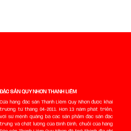
ĐẶC SẢN QUY NHƠN THANH LIÊM
Cửa hàng đặc sản Thanh Liêm Quy Nhơn được khai
trương từ tháng 04-2011. Hơn 13 năm phát triển,
với sứ mệnh quảng bá các sản phẩm đặc sản đặc
trưng và chất lượng của Bình Định, chuỗi của hàng