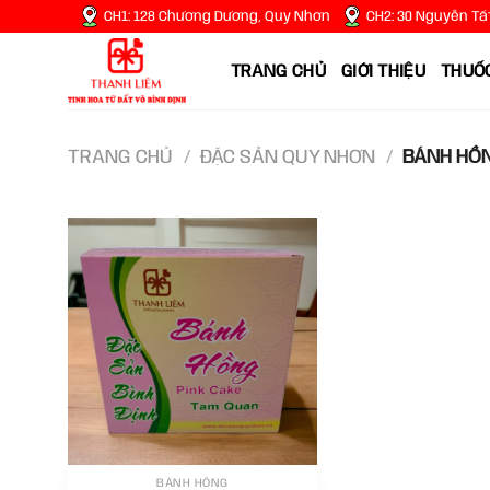
Chuyển
CH1: 128 Chương Dương, Quy Nhơn
CH2: 30 Nguyễn Tấ
đến
nội
TRANG CHỦ
GIỚI THIỆU
THUỐC
dung
TRANG CHỦ
/
ĐẶC SẢN QUY NHƠN
/
BÁNH HỒ
BÁNH HỒNG