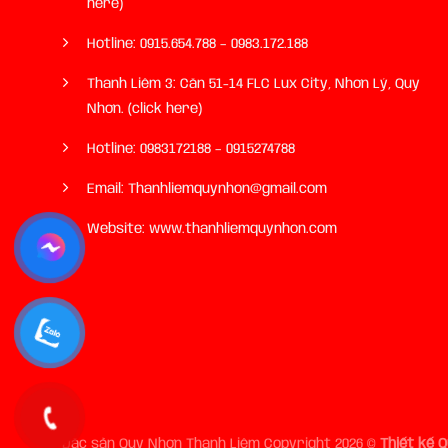
here)
Hotline:
0915.654.788
–
0983.172.188
Thanh Liêm 3: Căn 51-14 FLC Lux City, Nhơn Lý, Quy
Nhơn. (click here)
Hotline:
0983172188
–
0915274788
Email: Thanhliemquynhon@gmail.com
Website: www.thanhliemquynhon.com
Đặc sản Quy Nhơn Thanh Liêm Copyright 2026 ©
Thiết kế 