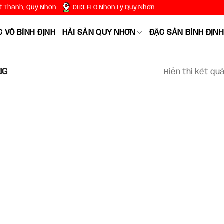
t Thành, Quy Nhơn
CH3: FLC Nhơn Lý Quy Nhơn
 VÕ BÌNH ĐỊNH
HẢI SẢN QUY NHƠN
ĐẶC SẢN BÌNH ĐỊNH
NG
Hiển thị kết qu