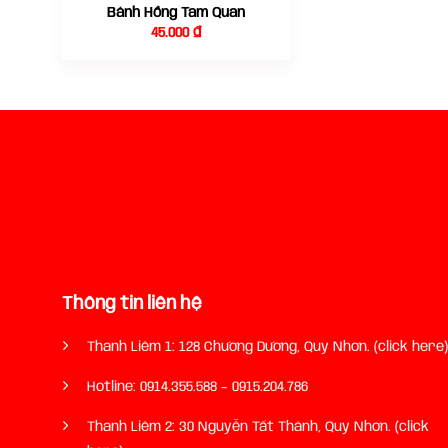
Bánh Hồng Tam Quan
45.000
₫
Thông tin liên hệ
Thanh Liêm 1: 128 Chương Dương, Quy Nhơn. (click here)
Hotline:
0914.355.588
–
0915.204.786
Thanh Liêm 2: 30 Nguyễn Tất Thành, Quy Nhơn. (click