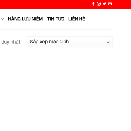
HÀNG LƯU NIỆM
TIN TỨC
LIÊN HỆ
ả duy nhất