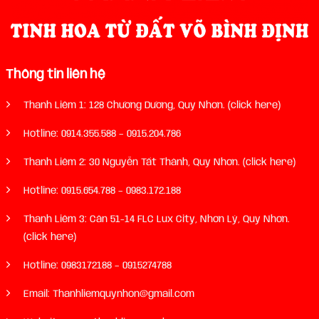
Thông tin liên hệ
Thanh Liêm 1: 128 Chương Dương, Quy Nhơn. (click here)
Hotline:
0914.355.588
–
0915.204.786
Thanh Liêm 2: 30 Nguyễn Tất Thành, Quy Nhơn. (click here)
Hotline:
0915.654.788
–
0983.172.188
Thanh Liêm 3: Căn 51-14 FLC Lux City, Nhơn Lý, Quy Nhơn.
(click here)
Hotline:
0983172188
–
0915274788
Email: Thanhliemquynhon@gmail.com