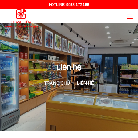
Chuyển
HOTLINE:
0983 172 188
đến
nội
dung
Liên hệ
TRANG CHỦ
/
LIÊN HỆ