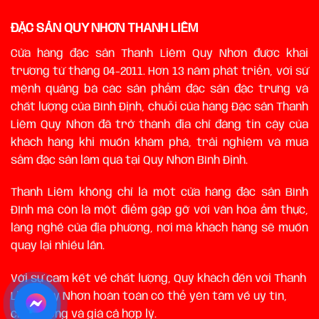
ĐẶC SẢN QUY NHƠN THANH LIÊM
Cửa hàng đặc sản Thanh Liêm Quy Nhơn được khai
trương từ tháng 04-2011. Hơn 13 năm phát triển, với sứ
mệnh quảng bá các sản phẩm đặc sản đặc trưng và
chất lượng của Bình Định, chuỗi của hàng Đặc sản Thanh
Liêm Quy Nhơn đã trở thành địa chỉ đáng tin cậy của
khách hàng khi muốn khám phá, trải nghiệm và mua
sắm đặc sản làm quà tại Quy Nhơn Bình Định.
Thanh Liêm không chỉ là một cửa hàng đặc sản Bình
ĐỊnh mà còn là một điểm gặp gỡ với văn hóa ẩm thực,
làng nghề của địa phương, nơi mà khách hàng sẽ muốn
quay lại nhiều lần.
Với sự cam kết về chất lượng, Quý khách đến với Thanh
Liêm Quy Nhơn hoàn toàn có thể yên tâm về uy tín,
chất lượng và giá cả hợp lý.