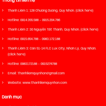
Thông tin liên hệ
Thanh Liêm 1: 128 Chương Dương, Quy Nhơn. (click here)
Hotline:
0914.355.588
–
0915.204.786
Thanh Liêm 2: 30 Nguyễn Tất Thành, Quy Nhơn. (click here)
Hotline:
0915.654.788
–
0983.172.188
Thanh Liêm 3: Căn 51-14 FLC Lux City, Nhơn Lý, Quy Nhơn.
(click here)
Hotline:
0983172188
–
0915274788
Email: Thanhliemquynhon@gmail.com
Website: www.thanhliemquynhon.com
Danh mục