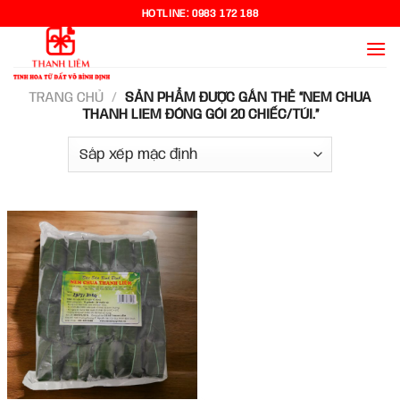
Chuyển
HOTLINE:
0983 172 188
đến
nội
dung
TRANG CHỦ
/
SẢN PHẨM ĐƯỢC GẮN THẺ “NEM CHUA
THANH LIEM ĐÓNG GÓI 20 CHIẾC/TÚI.”