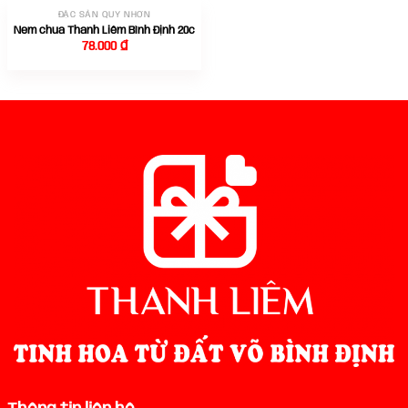
ĐẶC SẢN QUY NHƠN
Nem chua Thanh Liêm Bình Định 20c
78.000
₫