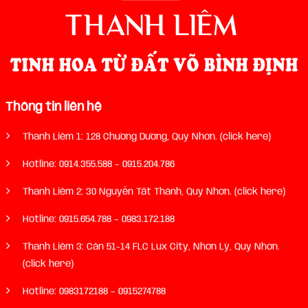
Thông tin liên hệ
Thanh Liêm 1: 128 Chương Dương, Quy Nhơn. (click here)
Hotline:
0914.355.588
–
0915.204.786
Thanh Liêm 2: 30 Nguyễn Tất Thành, Quy Nhơn. (click here)
Hotline:
0915.654.788
–
0983.172.188
Thanh Liêm 3: Căn 51-14 FLC Lux City, Nhơn Lý, Quy Nhơn.
(click here)
Hotline:
0983172188
–
0915274788