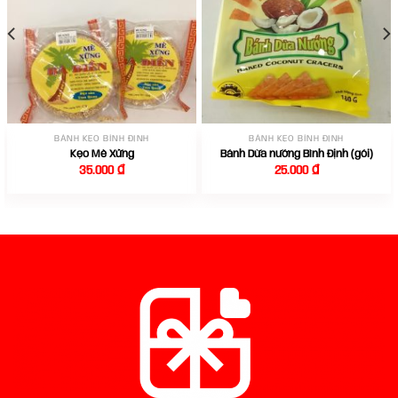
BÁNH KẸO BÌNH ĐỊNH
BÁNH KẸO BÌNH ĐỊNH
Kẹo Mè Xửng
Bánh Dừa nướng Bình Định (gói)
35.000
₫
25.000
₫