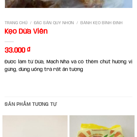
TRANG CHỦ
/
ĐẶC SẢN QUY NHƠN
/
BÁNH KẸO BÌNH ĐỊNH
Kẹo Dừa Viên
33.000
₫
Được làm từ Dừa, Mạch Nha và có thêm chút hương vị
gừng, dùng uống trà rất ấn tượng
SẢN PHẨM TƯƠNG TỰ