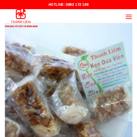
Chuyển
HOTLINE:
0983 172 188
đến
nội
dung