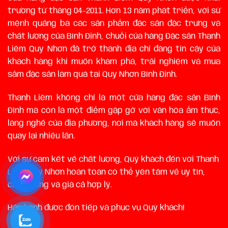
trương từ tháng 04-2011. Hơn 13 năm phát triển, với sứ
mệnh quảng bá các sản phẩm đặc sản đặc trưng và
chất lượng của Bình Định, chuỗi của hàng Đặc sản Thanh
Liêm Quy Nhơn đã trở thành địa chỉ đáng tin cậy của
khách hàng khi muốn khám phá, trải nghiệm và mua
sắm đặc sản làm quà tại Quy Nhơn Bình Định.
Thanh Liêm không chỉ là một cửa hàng đặc sản Bình
ĐỊnh mà còn là một điểm gặp gỡ với văn hóa ẩm thực,
làng nghề của địa phương, nơi mà khách hàng sẽ muốn
quay lại nhiều lần.
Với sự cam kết về chất lượng, Quý khách đến với Thanh
Liêm Quy Nhơn hoàn toàn có thể yên tâm về uy tín,
chất lượng và giá cả hợp lý.
Hân hạnh được đón tiếp và phục vụ Quý khách!