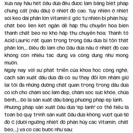
Xưa nay hầu hết Dầu dừa đều được làm bằng biệt pháp
chưng cất (nấu dầu) ở nhiệt độ cao. Tuy nhiên ở nhiệt
sôi kéo dài phần lớn Vitamin E gốc tự nhiên bị phân hủy;
chất béo liên kết ngắn dễ hấp thụ chuyển hóa biến
thành chất béo no khó hấp thụ chuyển hóa; Thành tố
Acid Lauric rất quan trọng trong Dầu dừa bị tổn thất
phần lớn,… Điều đó làm cho Dầu dừa nấu ở nhiệt độ cao
không còn nhiều tác dụng và công dụng như mong
muốn.
Ngày nay với sự phát triển của khoa học công nghệ,
cách sản xuất dầu dừa đã có sự thay đổi lớn nhằm giữ
lại tối đa những dưỡng chất quan trọng trong dầu dừa
có ích cho chăm sóc làm đẹp, chăm sóc sức khỏe, chữa
bệnh,… Đó là sản xuất dầu bằng phương pháp ép lạnh.
Phương pháp sản xuất Dầu dừa “ép lạnh” có thể hiểu là
toàn bộ quy trình sản xuất Dầu dừa không vượt quá 50
độ C (dưới ngưỡng nhiệt độ phân hủy các Vitamin, chất
béo,…) và có các bước như sau: