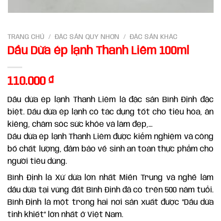
TRANG CHỦ
/
ĐẶC SẢN QUY NHƠN
/
ĐẶC SẢN KHÁC
Dầu Dừa ép lạnh Thanh Liêm 100ml
110.000
₫
Dầu dừa ép lạnh Thanh Liêm là đặc sản Bình Định đặc
biệt. Dầu dừa ép lạnh có tác dụng tốt cho tiêu hóa, ăn
kiêng, chăm sóc sức khỏe và làm đẹp,…
Dầu dừa ép lạnh Thanh Liêm được kiểm nghiệm và công
bố chất lượng, đảm bảo về sinh an toàn thực phẩm cho
người tiêu dùng.
Bình Định là Xứ dừa lớn nhất Miền Trung và nghề làm
dầu dừa tại vùng đất Bình Định đã có trên 500 năm tuổi.
Bình Định là một trong hai nơi sản xuất được “Dầu dừa
tinh khiết” lớn nhất ở Việt Nam.