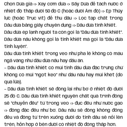
Chọn Dừa già => Xay cơm dừa => Sấy Dừa để tách nước ở
nhiệt độ thấp dưới 50 độ C (hoặc dưới Âm độ) => Ép Thủy
lực (hoặc Trục vít) để thu dầu => Lọc tạp chất trong
Dầu dừa bằng giấy chuyên dụng => Dầu dừa tinh khiết.
Dầu dừa ép lạnh người ta còn gọi là “Dầu dừa tinh khiết”.
Dầu dừa nấu không gọi là tinh khiết mà gọi là “Dầu dừa
tinh luyện”.
Dầu dừa tinh khiết trong veo như pha lê không có màu
ngả vàng như dầu dừa nấu hay dầu ăn.
– Dầu dừa tinh khiết có mùi tinh dầu dừa đặc trưng chứ
không có mùi “ngọt kẹo” như dầu nấu hay mùi khét (do
quá lửa).
– Dầu dừa tinh khiết sẽ đông lại như bơ ở nhiệt độ dưới
25 độ C. Dầu dừa tinh khiết nguyên chất quá trình đông
sẽ “chuyển đều” từ trong veo => đục đều như nước gạo
=> đông đặc đều như bơ. Dầu nấu sẽ đông không đồng
đều và đông từ trên xuống dưới do tinh dầu sẽ nổi lên
trên, hỗn hợp ở bên dưới có nhiệt độ đông thấp hơn.