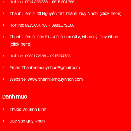
Hotline:
0914.355.588
–
0915.204.786
Thanh Liêm 2: 30 Nguyễn Tất Thành, Quy Nhơn. (click here)
Hotline:
0915.654.788
–
0983.172.188
Thanh Liêm 3: Căn 51-14 FLC Lux City, Nhơn Lý, Quy Nhơn.
(click here)
Hotline:
0983172188
–
0915274788
Email: Thanhliemquynhon@gmail.com
Website: www.thanhliemquynhon.com
Danh mục
Thuốc Võ Bình Định
Đặc sản Quy Nhơn