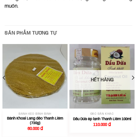
muốn.
SẢN PHẨM TƯƠNG TỰ
HẾT HÀNG
BÁNH KẸO BÌNH ĐỊNH
ĐẶC SẢN KHÁC
Bánh Khoai Lang dẻo Thanh Liêm
Dầu Dừa ép lạnh Thanh Liêm 100ml
(730g)
110.000
₫
60.000
₫