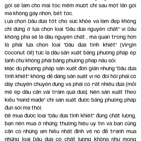
gội sẽ làm cho mái tóc mềm mượt chỉ sau một lần gội
mà không gây nhờn, bết tóc.
Lựa chọn Dầu dừa tốt cho sức khỏe và làm đẹp không
chỉ dừng ở lựa chọn loại “Dầu dừa nguyên chất” vì Dầu
không pha sẽ là dầu nguyên chất , mà quan trọng hơn
là phải lựa chọn loại “Dầu dừa tinh khiết” (Virgin
Coconut Oil) tức là dầu sản xuất bằng phương pháp ép
lạnh chứ không phải bằng phương pháp nấu sôi.
Mặc dù phương pháp sản xuất đơn giản nhưng “Dầu dừa
tinh khiết” không dễ dàng sản suất vì nó đòi hỏi phải có
dây chuyền chuyên dụng và phải có rất nhiều dừa (mỗi
mẻ ép dầu cần vài trăm quả dừa). Nên sản xuất theo
kiểu “Hand made” chỉ sản suất được bằng phương pháp
đun sôi mà thôi.
Để mua được loại “Dầu dừa tinh khiết” đúng chất lượng,
bạn nên mua ở những thương hiệu uy tín và bạn cũng
cần có những am hiểu nhất định về nó để tránh mua
những loại Dầu dừa có chất lượng không như mong