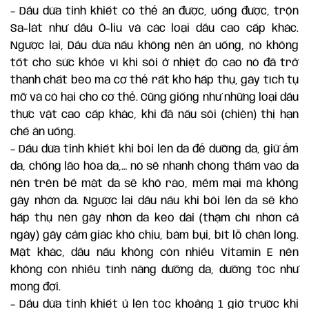
– Dầu dừa tinh khiết có thể ăn được, uống được, trộn
Sa-lát như dầu Ô-liu và các loại dầu cao cấp khác.
Ngược lại, Dầu dừa nấu không nên ăn uống, nó không
tốt cho sức khỏe vì khi sôi ở nhiệt đọ cao nó đã trở
thành chất béo mà cơ thể rất khó hấp thụ, gây tích tụ
mỡ và có hại cho cơ thể. Cũng giống như những loại dầu
thực vật cao cấp khác, khi đã nấu sôi (chiên) thị hạn
chế ăn uống.
– Dầu dừa tinh khiết khi bôi lên da để dưỡng da, giữ ẩm
da, chống lão hóa da,… nó sẽ nhanh chóng thấm vào da
nên trên bề mặt da sẽ khô ráo, mềm mại mà không
gây nhờn da. Ngược lại dầu nấu khi bôi lên da sẽ khó
hấp thụ nên gây nhờn da kéo dài (thậm chí nhờn cả
ngày) gây cảm giác khó chịu, bám bụi, bít lỗ chân lông.
Mặt khác, dầu nấu không còn nhiều Vitamin E nên
không còn nhiều tính năng dưỡng da, dưỡng tóc như
mong đợi.
– Dầu dừa tinh khiết ủ lên tóc khoảng 1 giờ trước khi