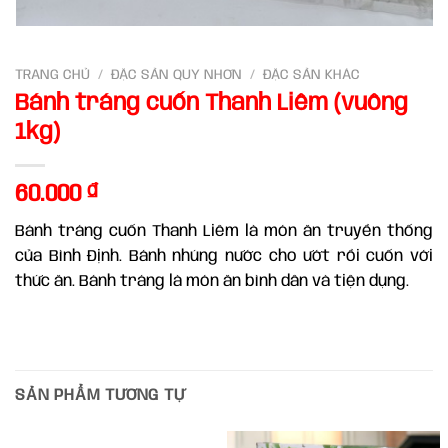
TRANG CHỦ
/
ĐẶC SẢN QUY NHƠN
/
ĐẶC SẢN KHÁC
Bánh tráng cuốn Thanh Liêm (vuông
1kg)
60.000
₫
Bánh tráng cuốn Thanh Liêm là món ăn truyền thống
của Bình Định. Bánh nhúng nước cho ướt rồi cuốn với
thức ăn. Bánh tráng là món ăn bình dân và tiện dụng.
SẢN PHẨM TƯƠNG TỰ