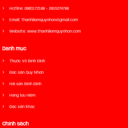
Hotline:
0983172188
–
0915274788
Email: Thanhliemquynhon@gmail.com
Website: www.thanhliemquynhon.com
Danh mục
Thuốc Võ Bình Định
Đặc sản Quy Nhơn
Hải sản Bình Định
Hàng lưu niệm
Đặc sản khác
Chính sách