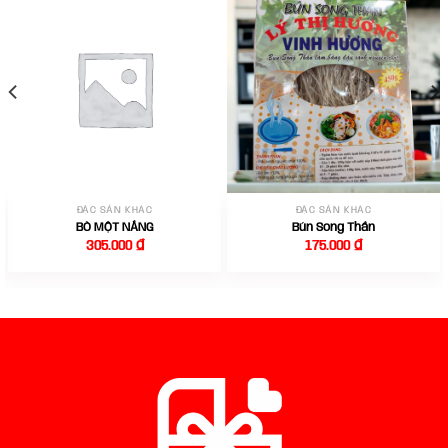
ĐẶC SẢN KHÁC
ĐẶC SẢN KHÁC
BÒ MỘT NẮNG
Bún Song Thần
305.000
₫
175.000
₫