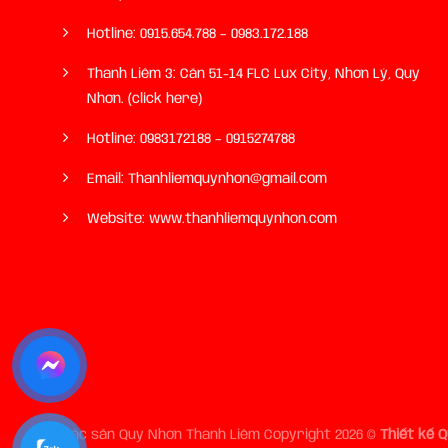
Hotline:
0915.654.788
–
0983.172.188
Thanh Liêm 3: Căn 51-14 FLC Lux City, Nhơn Lý, Quy
Nhơn. (click here)
Hotline:
0983172188
–
0915274788
Email: Thanhliemquynhon@gmail.com
Website: www.thanhliemquynhon.com
Đặc sản Quy Nhơn Thanh Liêm Copyright 2026 ©
Thiết kế 