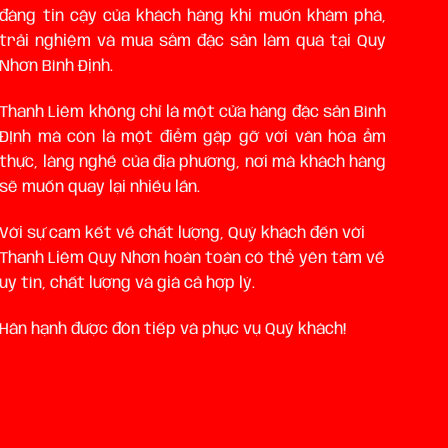
đáng tin cậy của khách hàng khi muốn khám phá,
trải nghiệm và mua sắm đặc sản làm quà tại Quy
Nhơn Bình Định.
Thanh Liêm không chỉ là một cửa hàng đặc sản Bình
ĐỊnh mà còn là một điểm gặp gỡ với văn hóa ẩm
thực, làng nghề của địa phương, nơi mà khách hàng
sẽ muốn quay lại nhiều lần.
Với sự cam kết về chất lượng, Quý khách đến với
Thanh Liêm Quy Nhơn hoàn toàn có thể yên tâm về
uy tín, chất lượng và giá cả hợp lý.
Hân hạnh được đón tiếp và phục vụ Quý khách!