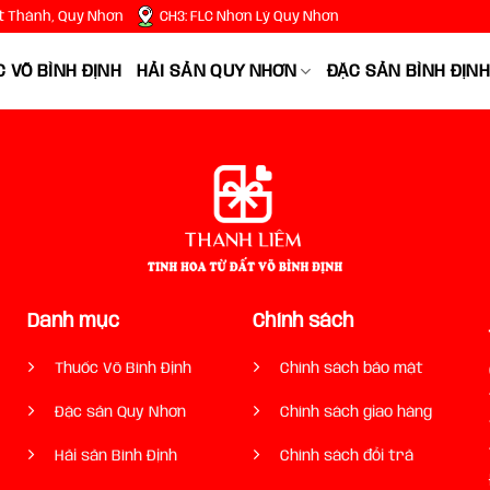
t Thành, Quy Nhơn
CH3: FLC Nhơn Lý Quy Nhơn
 VÕ BÌNH ĐỊNH
HẢI SẢN QUY NHƠN
ĐẶC SẢN BÌNH ĐỊNH
Danh mục
Chính sách
Thuốc Võ Bình Định
Chính sách bảo mật
Đặc sản Quy Nhơn
Chính sách giao hàng
Hải sản Bình Định
Chính sách đổi trả