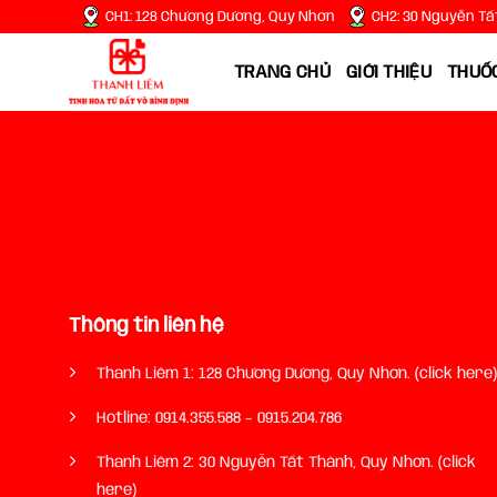
Chuyển
CH1: 128 Chương Dương, Quy Nhơn
CH2: 30 Nguyễn Tấ
đến
nội
TRANG CHỦ
GIỚI THIỆU
THUỐC
dung
Thông tin liên hệ
Thanh Liêm 1: 128 Chương Dương, Quy Nhơn. (click here)
Hotline:
0914.355.588
–
0915.204.786
Thanh Liêm 2: 30 Nguyễn Tất Thành, Quy Nhơn. (click
here)